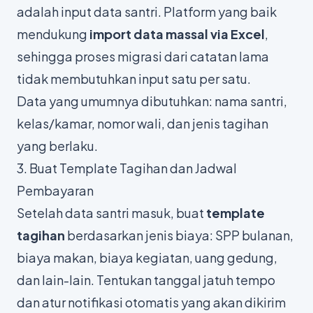
adalah input data santri. Platform yang baik
mendukung
import data massal via Excel
,
sehingga proses migrasi dari catatan lama
tidak membutuhkan input satu per satu.
Data yang umumnya dibutuhkan: nama santri,
kelas/kamar, nomor wali, dan jenis tagihan
yang berlaku.
3. Buat Template Tagihan dan Jadwal
Pembayaran
Setelah data santri masuk, buat
template
tagihan
berdasarkan jenis biaya: SPP bulanan,
biaya makan, biaya kegiatan, uang gedung,
dan lain-lain. Tentukan tanggal jatuh tempo
dan atur notifikasi otomatis yang akan dikirim