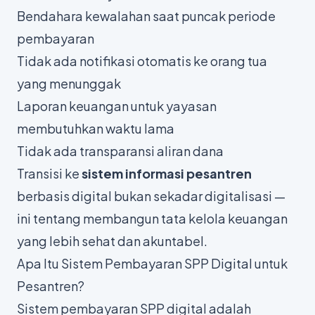
Bendahara kewalahan saat puncak periode
pembayaran
Tidak ada notifikasi otomatis ke orang tua
yang menunggak
Laporan keuangan untuk yayasan
membutuhkan waktu lama
Tidak ada transparansi aliran dana
Transisi ke
sistem informasi pesantren
berbasis digital bukan sekadar digitalisasi —
ini tentang membangun tata kelola keuangan
yang lebih sehat dan akuntabel.
Apa Itu Sistem Pembayaran SPP Digital untuk
Pesantren?
Sistem pembayaran SPP digital adalah