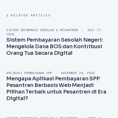
Berapa lama proses migrasi dari sistem manual ke digital?
§
RELATED ARTICLES
SISTEM INFORMASI SEKOLAH & PESANTREN
·
JULY 17,
2026
Sistem Pembayaran Sekolah Negeri:
Mengelola Dana BOS dan Kontribusi
Orang Tua Secara Digital
APLIKASI PEMBAYARAN SPP
·
DECEMBER 20, 2025
Mengapa Aplikasi Pembayaran SPP
Pesantren Berbasis Web Menjadi