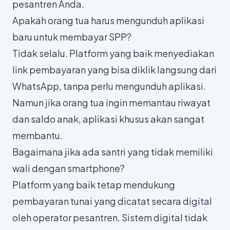
berdasarkan biaya per transaksi, ada yang
berlangganan bulanan/tahunan, ada pula yang
gratis untuk fitur dasar. Sesuaikan dengan
volume transaksi dan fitur yang dibutuhkan
pesantren Anda.
Apakah orang tua harus mengunduh aplikasi
baru untuk membayar SPP?
Tidak selalu. Platform yang baik menyediakan
link pembayaran yang bisa diklik langsung dari
WhatsApp, tanpa perlu mengunduh aplikasi.
Namun jika orang tua ingin memantau riwayat
dan saldo anak, aplikasi khusus akan sangat
membantu.
Bagaimana jika ada santri yang tidak memiliki