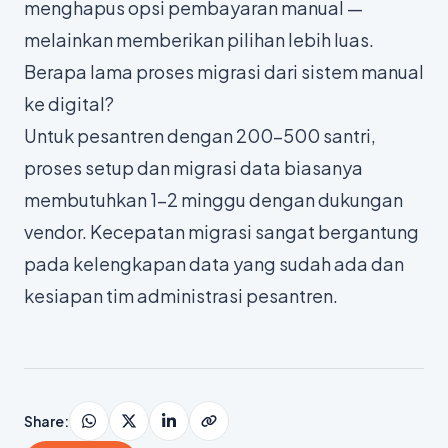
wali dengan smartphone?
Platform yang baik tetap mendukung
pembayaran tunai yang dicatat secara digital
oleh operator pesantren. Sistem digital tidak
menghapus opsi pembayaran manual —
melainkan memberikan pilihan lebih luas.
Berapa lama proses migrasi dari sistem manual
ke digital?
Untuk pesantren dengan 200–500 santri,
proses setup dan migrasi data biasanya
membutuhkan 1–2 minggu dengan dukungan
vendor. Kecepatan migrasi sangat bergantung
pada kelengkapan data yang sudah ada dan
kesiapan tim administrasi pesantren.