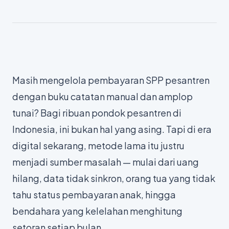
Masih mengelola pembayaran SPP pesantren
dengan buku catatan manual dan amplop
tunai? Bagi ribuan pondok pesantren di
Indonesia, ini bukan hal yang asing. Tapi di era
digital sekarang, metode lama itu justru
menjadi sumber masalah — mulai dari uang
hilang, data tidak sinkron, orang tua yang tidak
tahu status pembayaran anak, hingga
bendahara yang kelelahan menghitung
setoran setiap bulan.