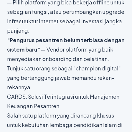
— Pilih platform yang bisa bekerja offline untuk
sebagian fungsi, atau pertimbangkan upgrade
infrastruktur internet sebagai investasi jangka
panjang.
"Pengurus pesantren belum terbiasa dengan
sistem baru"
— Vendor platform yang baik
menyediakan onboarding dan pelatihan.
Tunjuk satu orang sebagai "champion digital"
yang bertanggung jawab memandu rekan-
rekannya.
CARDS: Solusi Terintegrasi untuk Manajemen
Keuangan Pesantren
Salah satu platform yang dirancang khusus
untuk kebutuhan lembaga pendidikan Islam di