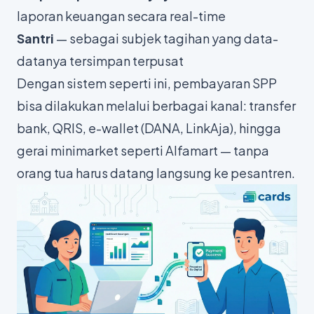
laporan keuangan secara real-time
Santri
— sebagai subjek tagihan yang data-
datanya tersimpan terpusat
Dengan sistem seperti ini, pembayaran SPP
bisa dilakukan melalui berbagai kanal: transfer
bank, QRIS, e-wallet (DANA, LinkAja), hingga
gerai minimarket seperti Alfamart — tanpa
orang tua harus datang langsung ke pesantren.