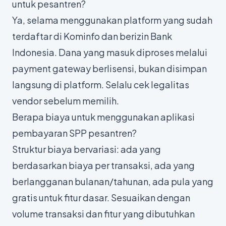
FAQ: Pertanyaan Umum tentang Pembayaran
SPP Pesantren Digital
Apakah sistem pembayaran SPP digital aman
untuk pesantren?
Ya, selama menggunakan platform yang sudah
terdaftar di Kominfo dan berizin Bank
Indonesia. Dana yang masuk diproses melalui
payment gateway berlisensi, bukan disimpan
langsung di platform. Selalu cek legalitas
vendor sebelum memilih.
Berapa biaya untuk menggunakan aplikasi
pembayaran SPP pesantren?
Struktur biaya bervariasi: ada yang