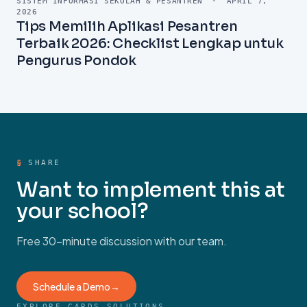
Pilihan Terbaik untuk Pesantren di Era
Digital?
SISTEM INFORMASI SEKOLAH & PESANTREN
·
APRIL 7,
2026
Tips Memilih Aplikasi Pesantren
Terbaik 2026: Checklist Lengkap untuk
Pengurus Pondok
§
SHARE
Want to implement this at
your school?