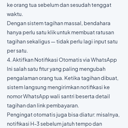
ke orang tua sebelum dan sesudah tenggat
waktu.
Dengan sistem tagihan massal, bendahara
hanya perlu satu klik untuk membuat ratusan
tagihan sekaligus — tidak perlu lagi input satu
per satu.
4. Aktifkan Notifikasi Otomatis via WhatsApp
Ini salah satu fitur yang paling mengubah
pengalaman orang tua. Ketika tagihan dibuat,
sistem langsung mengirimkan notifikasi ke
nomor WhatsApp wali santri beserta detail
tagihan dan link pembayaran.
Pengingat otomatis juga bisa diatur: misalnya,
notifikasi H-3 sebelum jatuh tempo dan