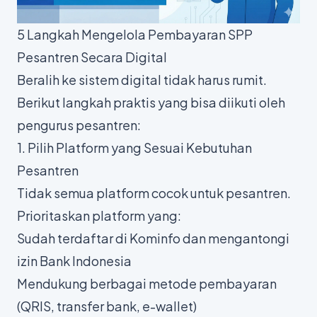
5 Langkah Mengelola Pembayaran SPP
Pesantren Secara Digital
Beralih ke sistem digital tidak harus rumit.
Berikut langkah praktis yang bisa diikuti oleh
pengurus pesantren:
1. Pilih Platform yang Sesuai Kebutuhan
Pesantren
Tidak semua platform cocok untuk pesantren.
Prioritaskan platform yang:
Sudah terdaftar di Kominfo dan mengantongi
izin Bank Indonesia
Mendukung berbagai metode pembayaran
(QRIS, transfer bank, e-wallet)