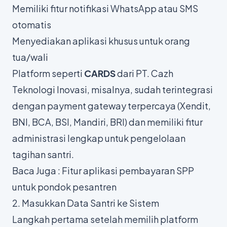
Memiliki fitur notifikasi WhatsApp atau SMS
otomatis
Menyediakan aplikasi khusus untuk orang
tua/wali
Platform seperti
CARDS
dari PT. Cazh
Teknologi Inovasi, misalnya, sudah terintegrasi
dengan payment gateway terpercaya (Xendit,
BNI, BCA, BSI, Mandiri, BRI) dan memiliki fitur
administrasi lengkap untuk pengelolaan
tagihan santri.
Baca Juga :
Fitur aplikasi pembayaran SPP
untuk pondok pesantren
2. Masukkan Data Santri ke Sistem
Langkah pertama setelah memilih platform