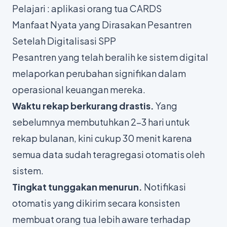
Pelajari :
aplikasi orang tua CARDS
Manfaat Nyata yang Dirasakan Pesantren
Setelah Digitalisasi SPP
Pesantren yang telah beralih ke sistem digital
melaporkan perubahan signifikan dalam
operasional keuangan mereka.
Waktu rekap berkurang drastis.
Yang
sebelumnya membutuhkan 2–3 hari untuk
rekap bulanan, kini cukup 30 menit karena
semua data sudah teragregasi otomatis oleh
sistem.
Tingkat tunggakan menurun.
Notifikasi
otomatis yang dikirim secara konsisten
membuat orang tua lebih aware terhadap