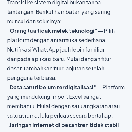
Transisi ke sistem digital bukan tanpa
tantangan. Berikut hambatan yang sering
muncul dan solusinya:
"Orang tua tidak melek teknologi"
— Pilih
platform dengan antarmuka sederhana.
Notifikasi WhatsApp jauh lebih familiar
daripada aplikasi baru. Mulai dengan fitur
dasar, tambahkan fitur lanjutan setelah
pengguna terbiasa.
"Data santri belum terdigitalisasi"
— Platform
yang mendukung import Excel sangat
membantu. Mulai dengan satu angkatan atau
satu asrama, lalu perluas secara bertahap.
"Jaringan internet di pesantren tidak stabil"