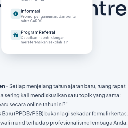
ntuk Pesantr
Informasi
Promo, pengumuman, dan berita
mitra CARDS
Program Referral
Dapatkan insentif dengan
mereferensikan sekolah lain
ren
- Setiap menjelang tahun ajaran baru, ruang rapat
ia sering kali mendiskusikan satu topik yang sama:
ru secara online tahun ini?"
k Baru (PPDB/PSB) bukan lagi sekadar formulir kertas. 
 wali murid terhadap profesionalisme lembaga Anda.