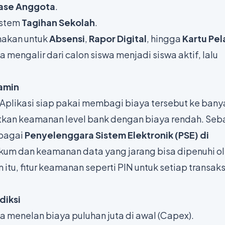
ase Anggota
.
istem
Tagihan Sekolah
.
nakan untuk
Absensi
,
Rapor Digital
, hingga
Kartu Pel
ta mengalir dari calon siswa menjadi siswa aktif, lalu
jamin
Aplikasi siap pakai membagi biaya tersebut ke bany
kan keamanan level bank dengan biaya rendah. Seb
ebagai
Penyelenggara Sistem Elektronik (PSE) di
ukum dan keamanan data yang jarang bisa dipenuhi o
tu, fitur keamanan seperti PIN untuk setiap transaks
diksi
menelan biaya puluhan juta di awal (Capex).