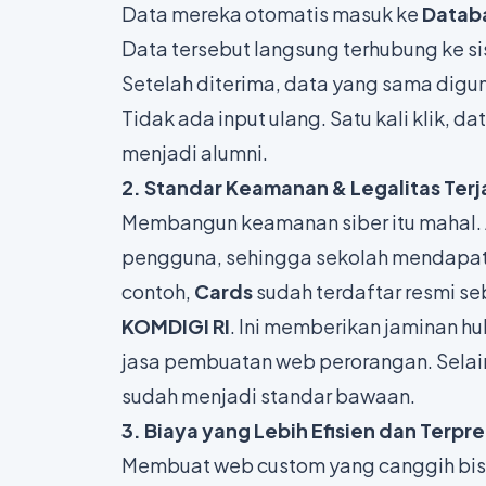
Data mereka otomatis masuk ke
Datab
Data tersebut langsung terhubung ke s
Setelah diterima, data yang sama digu
Tidak ada input ulang. Satu kali klik, da
menjadi alumni.
2. Standar Keamanan & Legalitas Ter
Membangun keamanan siber itu mahal. 
pengguna, sehingga sekolah mendapat
contoh,
Cards
sudah terdaftar resmi s
KOMDIGI RI
. Ini memberikan jaminan h
jasa pembuatan web perorangan. Selain i
sudah menjadi standar bawaan.
3. Biaya yang Lebih Efisien dan Terpre
Membuat web custom yang canggih bisa 