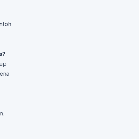
ontoh
s?
kup
rena
n.