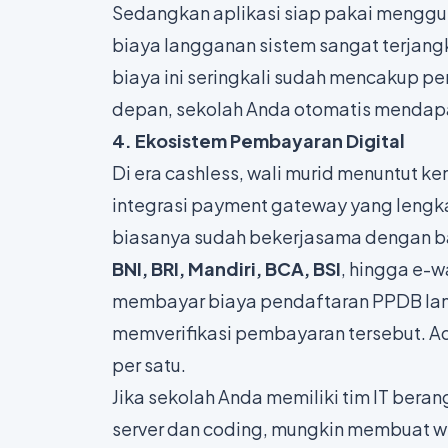
Sedangkan aplikasi siap pakai menggu
biaya langganan sistem sangat terjan
biaya ini seringkali sudah mencakup pem
depan, sekolah Anda otomatis mendapa
4. Ekosistem Pembayaran Digital
Di era
cashless
, wali murid menuntut 
integrasi
payment gateway
yang lengka
biasanya sudah bekerjasama dengan ba
BNI, BRI, Mandiri, BCA, BSI
, hingga e-w
membayar biaya pendaftaran PPDB lang
memverifikasi pembayaran tersebut. Adm
per satu.
Jika sekolah Anda memiliki tim IT bera
server dan
coding
, mungkin membuat w