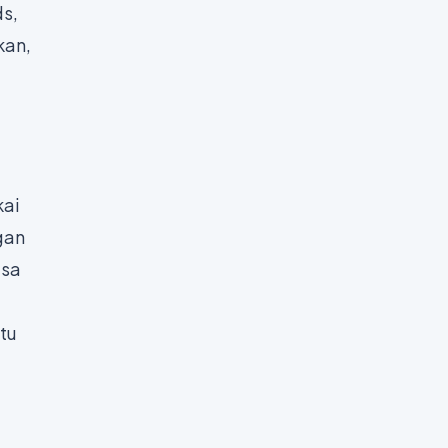
s,
kan,
kai
gan
isa
tu