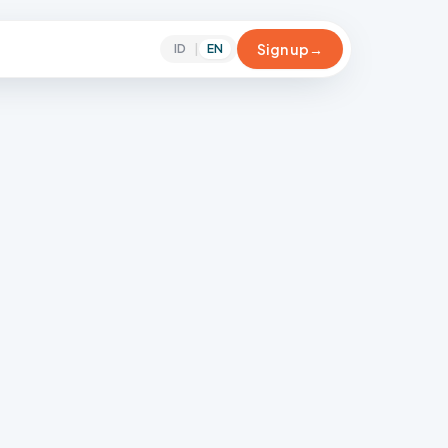
Sign up
→
ID
|
EN