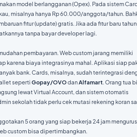
nakan model berlangganan (Opex). Pada sistem Card
gkau, misalnya hanya Rp 60.000/anggota/tahun. Bah
baruan fitur (
update
) gratis. Jika ada fitur baru tahun
tkannya tanpa bayar developer lagi.
kemudahan pembayaran. Web custom jarang memiliki
p karena biaya integrasinya mahal. Aplikasi siap pa
nyak bank. Cards, misalnya, sudah terintegrasi den
allet seperti
Gopay/OVO
dan
Alfamart
. Orang tua b
sung lewat Virtual Account, dan sistem otomatis
in sekolah tidak perlu cek mutasi rekening koran sa
nggotakan 5 orang yang siap bekerja 24 jam mengurus
eb custom bisa dipertimbangkan.