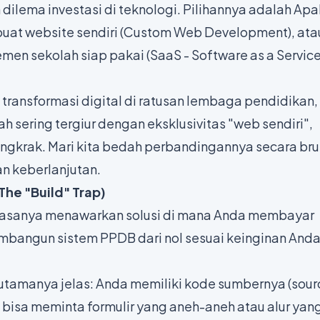
ilema investasi di teknologi. Pilihannya adalah Ap
at website sendiri (Custom Web Development), ata
men sekolah siap pakai (
SaaS - Software as a Servic
transformasi digital di ratusan lembaga pendidikan,
h sering tergiur dengan eksklusivitas "web sendiri",
gkrak. Mari kita bedah perbandingannya secara bru
dan keberlanjutan.
he "Build" Trap)
asanya menawarkan solusi di mana Anda membayar
embangun sistem PPDB dari nol sesuai keinginan Anda
utamanya jelas: Anda memiliki kode sumbernya (
sour
 bisa meminta formulir yang aneh-aneh atau alur yan