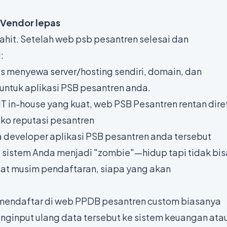
 Vendor lepas
pahit. Setelah web psb pesantren selesai dan
:
s menyewa server/hosting sendiri, domain, dan
untuk aplikasi PSB pesantren anda.
IT in-house yang kuat, web PSB Pesantren rentan dire
iko reputasi pesantren
a developer aplikasi PSB pesantren anda tersebut
, sistem Anda menjadi "zombie"—hidup tapi tidak bis
at musim pendaftaran, siapa yang akan
mendaftar di web PPDB pesantren custom biasanya
enginput ulang data tersebut ke sistem keuangan ata