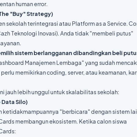
 rentan
human error
.
 (The "Buy" Strategy)
men sekolah terintegrasi atau
Platform as a Service
. C
Cazh Teknologi Inovasi). Anda tidak "membeli putus"
layanan.
ilih sistem berlangganan dibandingkan beli putu
"Dashboard Manajemen Lembaga" yang sudah menca
 perlu memikirkan
coding
, server, atau keamanan, ka
 jauh lebih unggul untuk skalabilitas sekolah:
 Data Silo)
 ketidakmampuannya "berbicara" dengan sistem lai
i Cards membangun ekosistem. Ketika calon siswa
Cards: