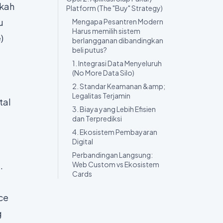
akah
Platform (The "Buy" Strategy)
u
Mengapa Pesantren Modern
Harus memilih sistem
e
)
berlangganan dibandingkan
beli putus?
1. Integrasi Data Menyeluruh
(No More Data Silo)
2. Standar Keamanan &amp;
Legalitas Terjamin
tal
3. Biaya yang Lebih Efisien
dan Terprediksi
4. Ekosistem Pembayaran
Digital
Perbandingan Langsung:
.
Web Custom vs Ekosistem
Cards
ce
g