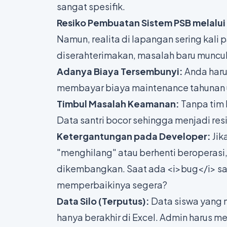
sangat spesifik.
Resiko Pembuatan Sistem PSB melalui
Namun, realita di lapangan sering kali 
diserahterimakan, masalah baru muncul
Adanya Biaya Tersembunyi:
Anda haru
membayar biaya
maintenance
tahunan 
Timbul Masalah Keamanan:
Tanpa tim 
Data santri bocor sehingga menjadi res
Ketergantungan pada Developer:
Jik
"menghilang" atau berhenti beroperasi
dikembangkan. Saat ada <i>bug</i> sa
memperbaikinya segera?
Data Silo (Terputus):
Data siswa yang 
hanya berakhir di Excel. Admin harus m