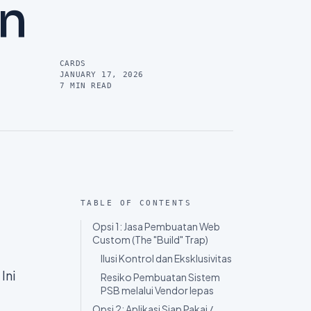
en
CARDS
JANUARY 17, 2026
7
MIN READ
TABLE OF CONTENTS
Opsi 1: Jasa Pembuatan Web
Custom (The "Build" Trap)
Ilusi Kontrol dan Eksklusivitas
Ini
Resiko Pembuatan Sistem
PSB melalui Vendor lepas
Opsi 2: Aplikasi Siap Pakai /