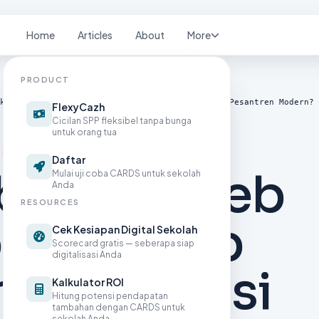
Home
Articles
About
More
PRODUCT
kasi Siap Pakai: Mana Investasi Terbaik untuk Pesantren Modern?
FlexyCazh
Cicilan SPP fleksibel tanpa bunga
untuk orang tua
 BARU
Daftar
buatan Web
Mulai uji coba CARDS untuk sekolah
Anda
RESOURCES
likasi Siap
Cek Kesiapan Digital Sekolah
Scorecard gratis — seberapa siap
digitalisasi Anda
na Investasi
Kalkulator ROI
Hitung potensi pendapatan
tambahan dengan CARDS untuk
sekolah Anda