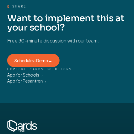
§
SHARE
Want to implement this at
your school?
Free 30-minute discussion with our team.
Schedule a Demo
→
EXPLORE CARDS SOLUTIONS
App for Schools
→
App for Pesantren
→