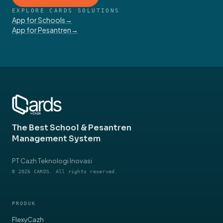
your school?
Free 30-minute discussion with our team.
Schedule a Demo
→
EXPLORE CARDS SOLUTIONS
App for Schools
→
App for Pesantren
→
The Best School & Pesantren
Management System
PT Cazh Teknologi Inovasi