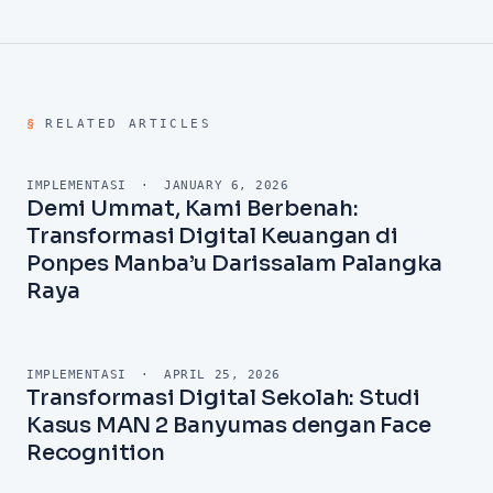
Edukasi Karakter &amp; Keamanan Dana Santri
Digitalisasi adalah Kebutuhan, Bukan Pilihan
Ingin Mengikuti Jejak Sukses PP Abu Bakar Sarang?
§
RELATED ARTICLES
IMPLEMENTASI
·
JANUARY 6, 2026
Demi Ummat, Kami Berbenah:
Transformasi Digital Keuangan di
Ponpes Manba’u Darissalam Palangka
Raya