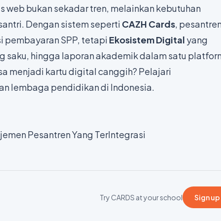
is web bukan sekadar tren, melainkan kebutuhan
antri. Dengan sistem seperti
CAZH Cards
, pesantre
i pembayaran SPP, tetapi
Ekosistem Digital
yang
 saku, hingga laporan akademik dalam satu platfor
sa menjadi kartu digital canggih?
Pelajari
san lembaga pendidikan di Indonesia.
jemen Pesantren Yang TerIntegrasi
Try CARDS at your school
Sign up