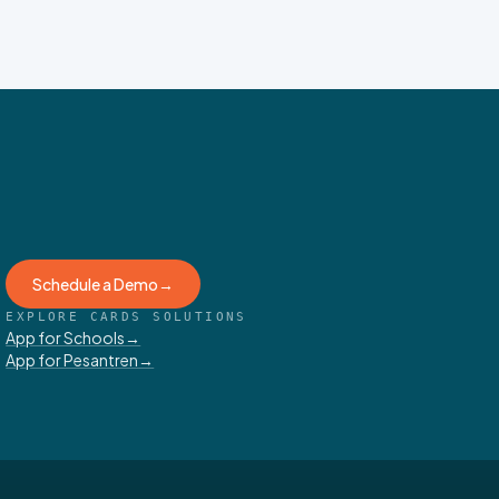
Schedule a Demo
→
EXPLORE CARDS SOLUTIONS
App for Schools
→
App for Pesantren
→