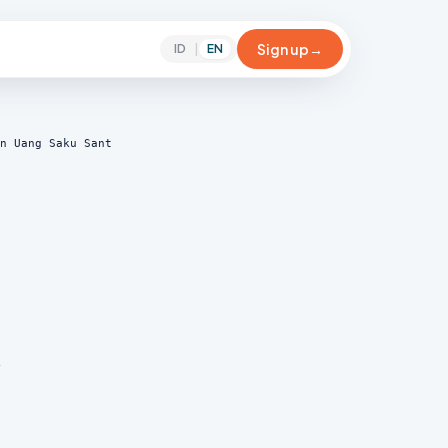
Sign up
→
ID
|
EN
n Uang Saku Sant