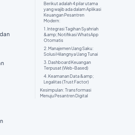
Berikut adalah 4 pilar utama
yang wajib ada dalam Aplikasi
Keuangan Pesantren
Modern:
1. Integrasi Tagihan Syahriah
 dan
&amp; Notifikasi WhatsApp
Otomatis
2. Manajemen Uang Saku:
Solusi Hilangnya Uang Tunai
an
3. Dashboard Keuangan
Terpusat (Web-Based)
4. Keamanan Data &amp;
Legalitas (Trust Factor)
Kesimpulan: Transformasi
Menuju Pesantren Digital
an