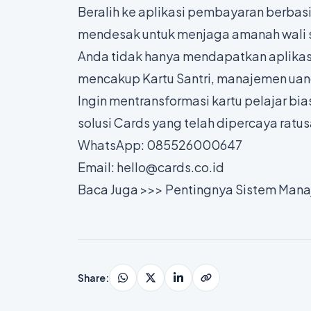
Beralih ke aplikasi pembayaran berbas
mendesak untuk menjaga amanah wali s
Anda tidak hanya mendapatkan aplikas
mencakup Kartu Santri, manajemen uang
Ingin mentransformasi kartu pelajar bia
solusi
Cards
yang telah dipercaya ratu
WhatsApp:
085526000647
Email:
hello@cards.co.id
Baca Juga >>>
Pentingnya Sistem Mana
Share
: