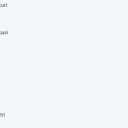
apat
kasi
tri