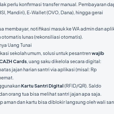
idak perlu konfirmasi transfer manual. Pembayaran d
 BSI, Mandiri), E-Wallet (OVO, Dana), hingga gerai
ua membayar, notifikasi masuk ke WA admin dan apli
otomatis lunas (rekonsiliasi otomatis).
nya Uang Tunai
asi sekolah umum, solusi untuk pesantren
wajib
CAZH Cards
, uang saku dikelola secara digital:
as jajan harian santri via aplikasi (misal: Rp
rhemat.
nggunakan
Kartu Santri Digital
(RFID/QR). Saldo
dan orang tua bisa melihat santri jajan apa saja.
ap aman dan kartu bisa diblokir langsung oleh wali san