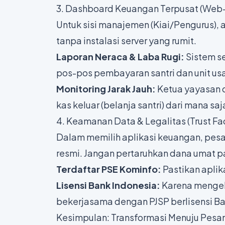
3. Dashboard Keuangan Terpusat (Web
Untuk sisi manajemen (Kiai/Pengurus)
tanpa instalasi server yang rumit.
Laporan Neraca & Laba Rugi:
Sistem se
pos-pos pembayaran santri dan unit usa
Monitoring Jarak Jauh:
Ketua yayasan d
kas keluar (belanja santri) dari mana saj
4. Keamanan Data & Legalitas (Trust Fa
Dalam memilih aplikasi keuangan, pesa
resmi. Jangan pertaruhkan dana umat pa
Terdaftar PSE Kominfo:
Pastikan aplik
Lisensi Bank Indonesia:
Karena mengelo
bekerjasama dengan PJSP berlisensi Ba
Kesimpulan: Transformasi Menuju Pesan