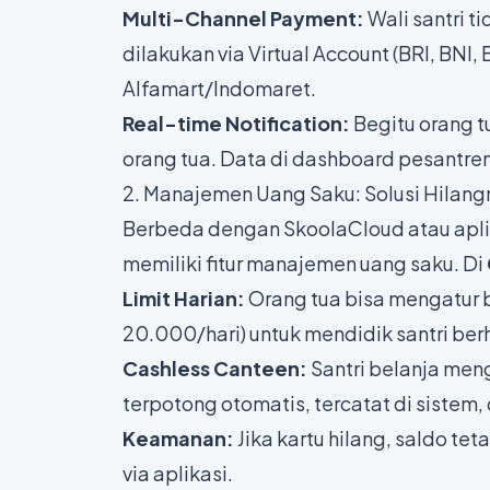
Multi-Channel Payment:
Wali santri t
dilakukan via Virtual Account (BRI, BNI,
Alfamart/Indomaret.
Real-time Notification:
Begitu orang t
orang tua. Data di dashboard pesantren 
2. Manajemen Uang Saku: Solusi Hilang
Berbeda dengan SkoolaCloud atau aplik
memiliki fitur manajemen uang saku. Di
Limit Harian:
Orang tua bisa mengatur bat
20.000/hari) untuk mendidik santri be
Cashless Canteen:
Santri belanja me
terpotong otomatis, tercatat di sistem, 
Keamanan:
Jika kartu hilang, saldo tet
via aplikasi.