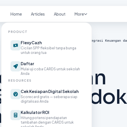
Home
Articles
About
More
PRODUCT
 SPP Pondok Pesantren Berbasis Web: Solusi Integrasi Keuangan da
FlexyCazh
Cicilan SPP fleksibel tanpa bunga
untuk orang tua
Daftar
 Pembayaran
Mulai uji coba CARDS untuk sekolah
Anda
RESOURCES
& SPP Pondok
Cek Kesiapan Digital Sekolah
Scorecard gratis — seberapa siap
digitalisasi Anda
 Berbasis
Kalkulator ROI
Hitung potensi pendapatan
tambahan dengan CARDS untuk
sekolah Anda