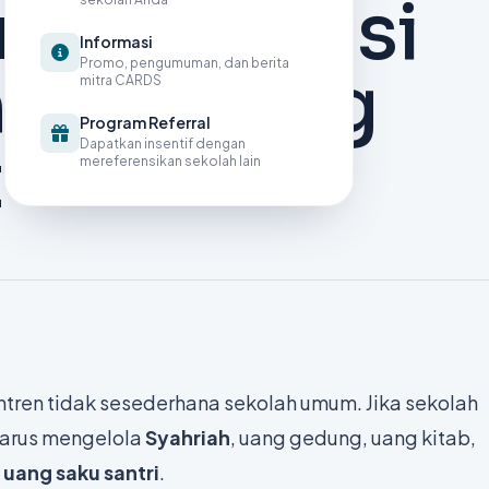
si Integrasi
Informasi
Promo, pengumuman, dan berita
 dan Uang
mitra CARDS
Program Referral
t
Dapatkan insentif dengan
mereferensikan sekolah lain
tren tidak sesederhana sekolah umum. Jika sekolah
harus mengelola
Syahriah
, uang gedung, uang kitab,
uang saku santri
.