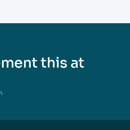
ment this at
m.