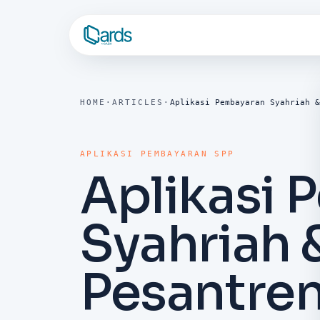
HOME
·
ARTICLES
·
Aplikasi Pembayaran Syahriah &
APLIKASI PEMBAYARAN SPP
Aplikasi
Syahriah 
Pesantren