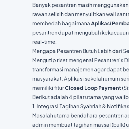
Banyak pesantren masih menggunakan "
rawan selisih dan menyulitkan wali santri
membedah bagaimana
Aplikasi Pemb
pesantren dapat mengubah kekacauan a
real-time
.
Mengapa Pesantren Butuh Lebih dari Se
Mengutip riset mengenai
Pesantren's Di
transformasi manajemen agar dapat be
masyarakat. Aplikasi sekolah umum seri
memiliki fitur
Closed Loop Payment
(Si
Berikut adalah 4 pilar utama yang waj
1. Integrasi Tagihan Syahriah & Notifi
Masalah utama bendahara pesantren a
admin membuat tagihan massal (bulk) unt